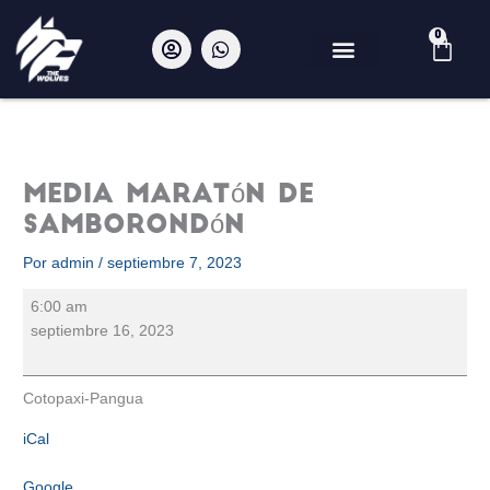
Ir
al
U
W
0
Car
s
h
contenido
e
a
r
t
Media
-
s
Maratón
c
a
i
p
de
r
p
Samborondón
Media Maratón de
c
l
Samborondón
e
Por
admin
/
septiembre 7, 2023
6:00 am
septiembre 16, 2023
Cotopaxi-Pangua
iCal
Google