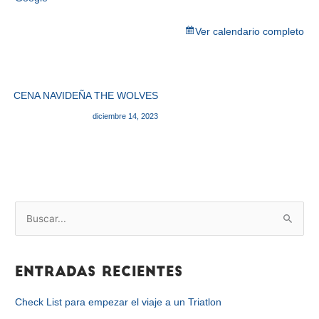
Ver calendario completo
CENA NAVIDEÑA THE WOLVES
diciembre 14, 2023
B
u
s
Entradas recientes
c
a
Check List para empezar el viaje a un Triatlon
r