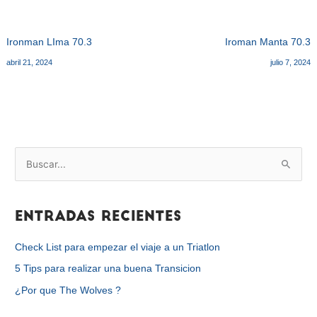
Ironman LIma 70.3
Iroman Manta 70.3
abril 21, 2024
julio 7, 2024
B
u
s
Entradas recientes
c
a
Check List para empezar el viaje a un Triatlon
r
5 Tips para realizar una buena Transicion
p
¿Por que The Wolves ?
o