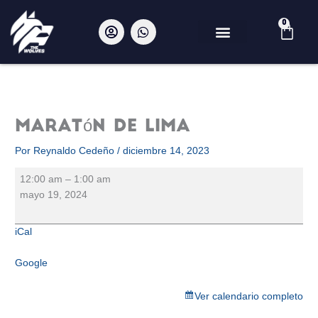
Ir
al
U
W
0
Car
s
h
contenido
e
a
r
t
Maratón
-
s
de
c
a
i
p
Lima
r
p
Maratón de Lima
c
l
e
Por
Reynaldo Cedeño
/
diciembre 14, 2023
12:00 am
–
1:00 am
mayo 19, 2024
iCal
Google
Ver calendario completo