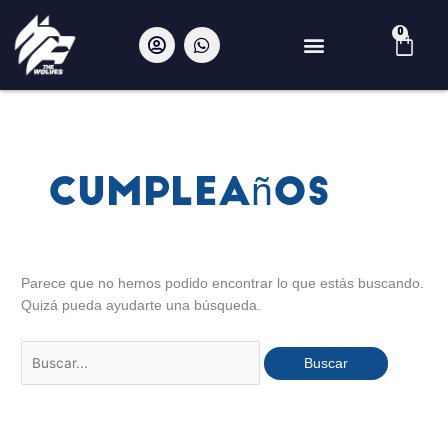
Ir
al
U
W
0
Car
s
h
contenido
e
a
r
t
Buscar
-
s
por:
c
a
i
p
r
p
c
Cumpleaños
l
e
Parece que no hemos podido encontrar lo que estás buscando.
Quizá pueda ayudarte una búsqueda.