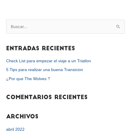
B
u
s
Entradas recientes
c
a
Check List para empezar el viaje a un Triatlon
r
5 Tips para realizar una buena Transicion
p
¿Por que The Wolves ?
o
r
Comentarios recientes
:
Archivos
abril 2022