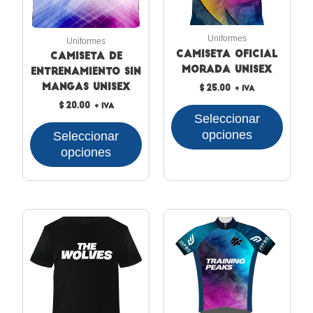
opciones
opcion
se
se
pueden
puede
Uniformes
Uniformes
elegir
elegir
Camiseta Oficial
Camiseta de
en
en
Morada Unisex
entrenamiento sin
la
la
mangas Unisex
$
25.00
+ IVA
página
página
$
20.00
+ IVA
de
de
Seleccionar
producto
produc
opciones
Seleccionar
opciones
Este
Este
producto
produc
tiene
tiene
múltiples
múltipl
variantes.
variant
Las
Las
opciones
opcion