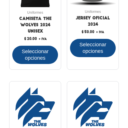
se
se
pueden
puede
Uniformes
Uniformes
elegir
elegir
Jersey Oficial
Camiseta The
en
en
2024
Wolves 2024
la
la
Unisex
$
50.00
+ IVA
página
página
$
20.00
+ IVA
de
de
Seleccionar
producto
produc
opciones
Seleccionar
opciones