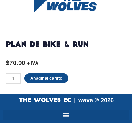
Plan de Bike & Run
$
70.00
+ IVA
Plan
Añadir al carrito
de
Bike & Run
cantidad
wave ® 2026
THE WOLVES EC |